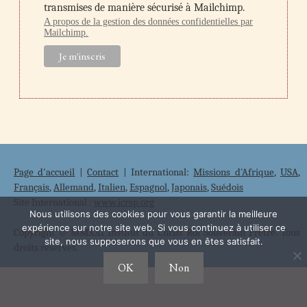
transmises de manière sécurisé à Mailchimp.
A propos de la gestion des données confidentielles par
Mailchimp.
Page d'accueil
|
Contact
| International:
Missions d'Afrique
,
USA
,
Français
,
Allemand
,
Italien
,
Espagnol
,
Japonais
,
Suédois
Site International :
www.icrsp.org
Nous utilisons des cookies pour vous garantir la meilleure
expérience sur notre site web. Si vous continuez à utiliser ce
Copyright © MMXXI Institut du Christ Roi Souverain Prêtre. Tous
site, nous supposerons que vous en êtes satisfait.
droits réservés.
OK
Non