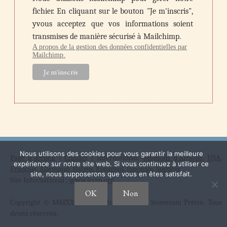
fichier. En cliquant sur le bouton "Je m'inscris",
yvous acceptez que vos informations soient
transmises de manière sécurisé à Mailchimp.
A propos de la gestion des données confidentielles par
Mailchimp.
Nous utilisons des cookies pour vous garantir la meilleure
Page d'accueil
|
Contact
| International:
Missions d'Afrique
,
USA
,
expérience sur notre site web. Si vous continuez à utiliser ce
Français
,
Allemand
,
Italien
,
Espagnol
,
Japonais
,
Suédois
site, nous supposerons que vous en êtes satisfait.
Site International :
www.icrsp.org
OK
Non
Copyright © MMXXI Institut du Christ Roi Souverain Prêtre. Tous
droits réservés.