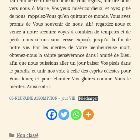
Du haut de ce trône sublime où Vous régnez, tournez donc
vers nous, ô Marie, Vos yeux miséricordieux, et ayez pitié
de nous; rappelez-Vous qu’en quittant ce monde, Vous avez
promis de Vous souvenir de nous. Ah! regardez-nous et
venez à notre secours: voyez à combien de tempêtes et de
périls nous serons sans cesse exposés jusqu’à la fin de
notre vie. Par les mérites de Votre bienheureuse mort,
obtenez-nous la sainte persévérance dans l’amitié de Dieu,
afin que nous puissions aller un jour baiser Vos pieds dans
le paradis, et unir nos voix à celle des esprits célestes pour
Vous louer, et pour chanter Vos gloires comme Vous le
méritez. Ainsi soit-il.
08-NEUVAINE ASSOMPTION – jour VIII
Télécharger
Catégories
Non classé