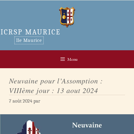
Aller
au
contenu
ICRSP MAURICE
Ile Maurice
Menu
Neuvaine pour l’Assomption :
VIIIème jour : 13 aout 2024
7 août 2024
par