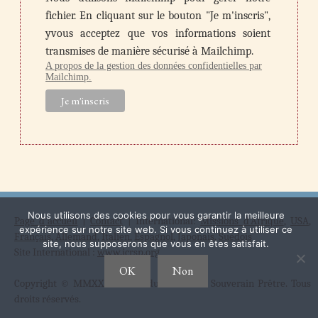
fichier. En cliquant sur le bouton "Je m'inscris",
yvous acceptez que vos informations soient
transmises de manière sécurisé à Mailchimp.
A propos de la gestion des données confidentielles par
Mailchimp.
Nous utilisons des cookies pour vous garantir la meilleure
Page d'accueil
|
Contact
| International:
Missions d'Afrique
,
USA
,
expérience sur notre site web. Si vous continuez à utiliser ce
Français
,
Allemand
,
Italien
,
Espagnol
,
Japonais
,
Suédois
site, nous supposerons que vous en êtes satisfait.
Site International :
www.icrsp.org
OK
Non
Copyright © MMXXI Institut du Christ Roi Souverain Prêtre. Tous
droits réservés.