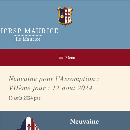
Aller
au
contenu
ICRSP MAURICE
Ile Maurice
Menu
Neuvaine pour l’Assomption :
VIIème jour : 12 aout 2024
13 août 2024
par