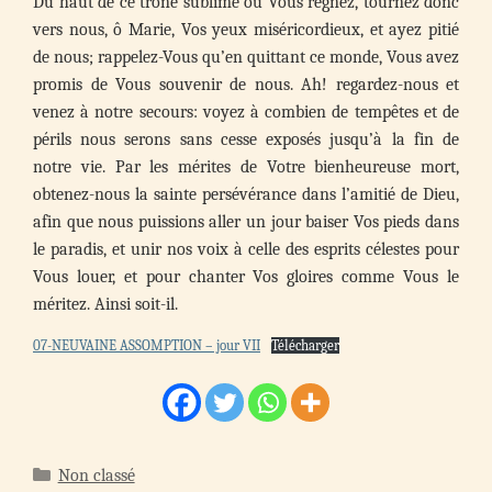
Du haut de ce trône sublime où Vous régnez, tournez donc
vers nous, ô Marie, Vos yeux miséricordieux, et ayez pitié
de nous; rappelez-Vous qu’en quittant ce monde, Vous avez
promis de Vous souvenir de nous. Ah! regardez-nous et
venez à notre secours: voyez à combien de tempêtes et de
périls nous serons sans cesse exposés jusqu’à la fin de
notre vie. Par les mérites de Votre bienheureuse mort,
obtenez-nous la sainte persévérance dans l’amitié de Dieu,
afin que nous puissions aller un jour baiser Vos pieds dans
le paradis, et unir nos voix à celle des esprits célestes pour
Vous louer, et pour chanter Vos gloires comme Vous le
méritez. Ainsi soit-il.
07-NEUVAINE ASSOMPTION – jour VII
Télécharger
Catégories
Non classé