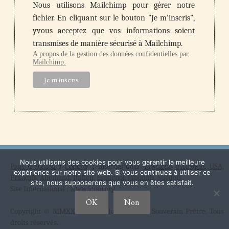
Nous utilisons Mailchimp pour gérer notre
fichier. En cliquant sur le bouton "Je m'inscris",
yvous acceptez que vos informations soient
transmises de manière sécurisé à Mailchimp.
A propos de la gestion des données confidentielles par
Mailchimp.
Nous utilisons des cookies pour vous garantir la meilleure
Page d'accueil
|
Contact
| International:
Missions d'Afrique
,
USA
,
expérience sur notre site web. Si vous continuez à utiliser ce
Français
,
Allemand
,
Italien
,
Espagnol
,
Japonais
,
Suédois
site, nous supposerons que vous en êtes satisfait.
Site International :
www.icrsp.org
OK
Non
Copyright © MMXXI Institut du Christ Roi Souverain Prêtre. Tous
droits réservés.