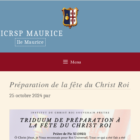
Aller
au
contenu
ICRSP MAURICE
Ile Maurice
Menu
Préparation de la fête du Christ Roi
25 octobre 2024
par