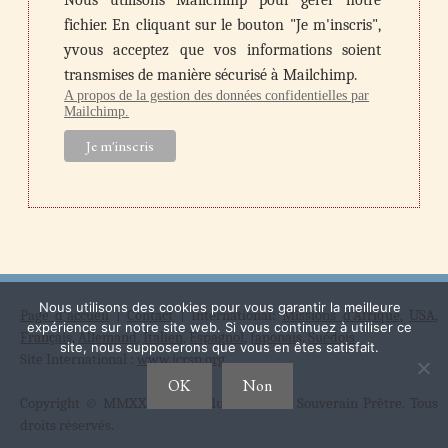
fichier. En cliquant sur le bouton "Je m'inscris",
yvous acceptez que vos informations soient
transmises de manière sécurisé à Mailchimp.
A propos de la gestion des données confidentielles par
Mailchimp.
Nous utilisons des cookies pour vous garantir la meilleure
Page d'accueil
|
Contact
| International:
Missions d'Afrique
,
USA
,
expérience sur notre site web. Si vous continuez à utiliser ce
Français
,
Allemand
,
Italien
,
Espagnol
,
Japonais
,
Suédois
site, nous supposerons que vous en êtes satisfait.
Site International :
www.icrsp.org
OK
Non
Copyright © MMXXI Institut du Christ Roi Souverain Prêtre. Tous
droits réservés.