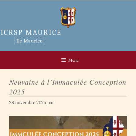
Aller
au
contenu
ICRSP MAURICE
Ile Maurice
Menu
Neuvaine à l’Immaculée Conception
2025
28 novembre 2025
par