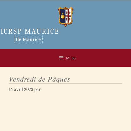
Aller
au
contenu
ICRSP MAURICE
Ile Maurice
Menu
Vendredi de Pâques
14 avril 2023
par