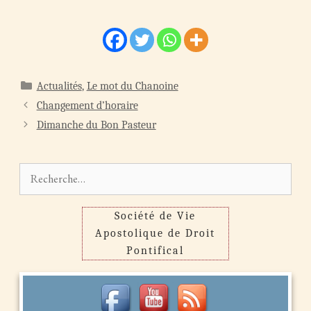
Catégories
Actualités
,
Le mot du Chanoine
Navigation
Changement d’horaire
des
Dimanche du Bon Pasteur
articles
Rechercher :
Société de Vie
Apostolique de Droit
Pontifical