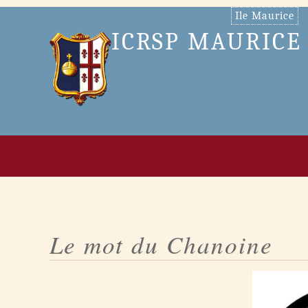
Aller
Ile Maurice
au
ICRSP MAURICE
contenu
Le mot du Chanoine