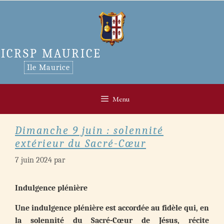
Aller
au
contenu
ICRSP MAURICE
Ile Maurice
Menu
Dimanche 9 juin : solennité
extérieur du Sacré-Cœur
7 juin 2024
par
Indulgence plénière
Une indulgence plénière est accordée au fidèle qui, en
la solennité du Sacré-Cœur de Jésus, récite