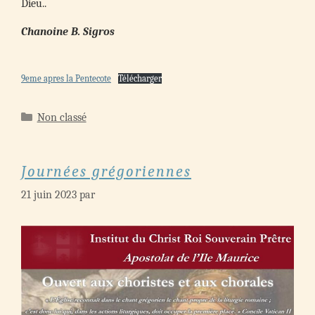
Dieu..
Chanoine B. Sigros
9eme apres la Pentecote
Télécharger
Catégories
Non classé
Journées grégoriennes
21 juin 2023
par