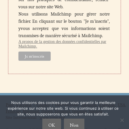
vous sur notre site Web.
Nous utilisons Mailchimp pour gérer notre
fichier. En cliquant sur le bouton "Je m'inscris",
yvous acceptez que vos informations soient
transmises de manière sécurisé à Mailchimp.
A propos de la gestion des données confidentielles par
Mailchimp.
Nous utilisons des cookies pour vous garantir la meilleure
Page d'accueil
|
Contact
| International:
Missions d'Afrique
,
USA
,
expérience sur notre site web. Si vous continuez à utiliser ce
Français
,
Allemand
,
Italien
,
Espagnol
,
Japonais
,
Suédois
site, nous supposerons que vous en êtes satisfait.
Site International :
www.icrsp.org
OK
Non