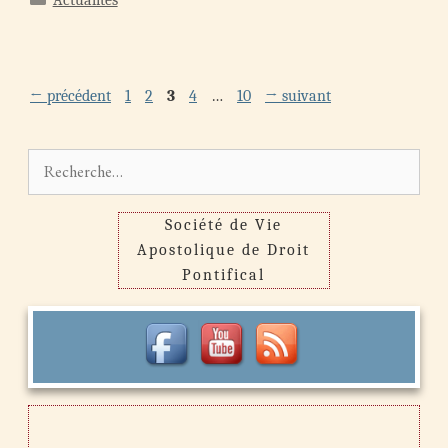
Actualités
Navigation
Page
Page
Page
Page
Page
←
précédent
1
2
3
4
…
10
→
suivant
des
articles
Rechercher :
Société de Vie
Apostolique de Droit
Pontifical