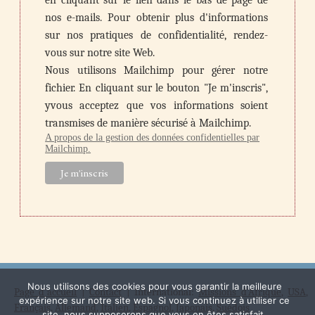
en cliquant sur le lien dans le bas de page de
nos e-mails. Pour obtenir plus d'informations
sur nos pratiques de confidentialité, rendez-
vous sur notre site Web.
Nous utilisons Mailchimp pour gérer notre
fichier. En cliquant sur le bouton "Je m'inscris",
yvous acceptez que vos informations soient
transmises de manière sécurisé à Mailchimp.
A propos de la gestion des données confidentielles par
Mailchimp.
Nous utilisons des cookies pour vous garantir la meilleure
Page d'accueil
|
Contact
| International:
Missions d'Afrique
,
USA
,
expérience sur notre site web. Si vous continuez à utiliser ce
Français
,
Allemand
,
Italien
,
Espagnol
,
Japonais
,
Suédois
site, nous supposerons que vous en êtes satisfait.