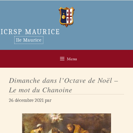
Aller
au
contenu
ICRSP MAURICE
Ile Maurice
Menu
Dimanche dans l’Octave de Noël –
Le mot du Chanoine
26 décembre 2021
par