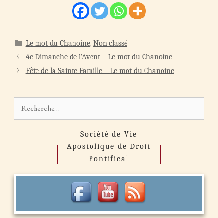
Catégories
Le mot du Chanoine
,
Non classé
Navigation
4e Dimanche de l’Avent – Le mot du Chanoine
des
Fête de la Sainte Famille – Le mot du Chanoine
articles
Rechercher :
Société de Vie
Apostolique de Droit
Pontifical