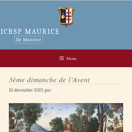
Aller
au
contenu
ICRSP MAURICE
Ile Maurice
Menu
3ème dimanche de l’Avent
10 décembre 2022
par