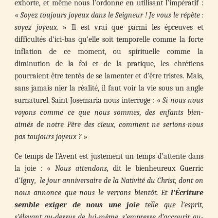
exhorte, et même nous l’ordonne en utilisant l’impératif :
«
Soyez toujours joyeux dans le Seigneur ! Je vous le répète :
soyez joyeux.
» Il est vrai que parmi les épreuves et
difficultés d’ici-bas qu’elle soit temporelle comme la forte
inflation de ce moment, ou spirituelle comme la
diminution de la foi et de la pratique, les chrétiens
pourraient être tentés de se lamenter et d’être tristes. Mais,
sans jamais nier la réalité, il faut voir la vie sous un angle
surnaturel. Saint Josemaria nous interroge : «
Si nous nous
voyons comme ce que nous sommes, des enfants bien-
aimés de notre Père des cieux, comment ne serions-nous
pas toujours joyeux ?
»
Ce temps de l’Avent est justement un temps d’attente dans
la joie : «
Nous attendons,
dit le bienheureux Guerric
d’Igny
, le jour anniversaire de la Nativité du Christ, dont on
nous annonce que nous le verrons bientôt. Et
l’Écriture
semble exiger de nous une joie
telle que l’esprit,
s’élevant au-dessus de lui-même, s’empresse d’accourir au-